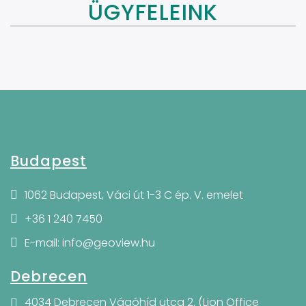
ÜGYFELEINK
Budapest
1062 Budapest, Váci út 1-3 C ép. V. emelet
+36 1 240 7450
E-mail: info@geoview.hu
Debrecen
4034 Debrecen Vágóhíd utca 2. (Lion Office