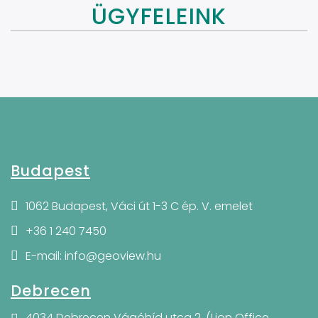
ÜGYFELEINK
Budapest
1062 Budapest, Váci út 1-3 C ép. V. emelet
+36 1 240 7450
E-mail: info@geoview.hu
Debrecen
4034 Debrecen Vágóhíd utca 2. (Lion Office