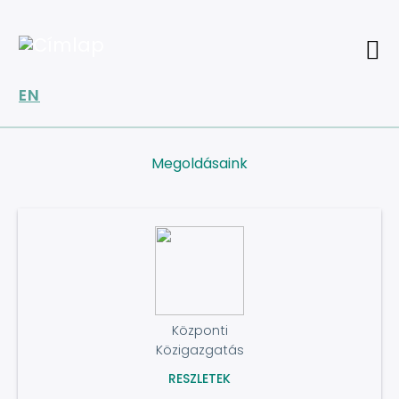
Ugrás
a
tartalomra
EN
Megoldásaink
Központi
Közigazgatás
RESZLETEK