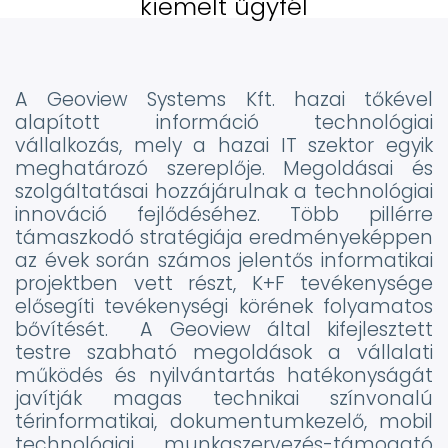
kiemelt ügyfél
A Geoview Systems Kft. hazai tőkével
alapított információ technológiai
vállalkozás, mely a hazai IT szektor egyik
meghatározó szereplője. Megoldásai és
szolgáltatásai hozzájárulnak a technológiai
innováció fejlődéséhez. Több pillérre
támaszkodó stratégiája eredményeképpen
az évek során számos jelentős informatikai
projektben vett részt, K+F tevékenysége
elősegíti tevékenységi körének folyamatos
bővítését. A Geoview által kifejlesztett
testre szabható megoldások a vállalati
működés és nyilvántartás hatékonyságát
javítják magas technikai színvonalú
térinformatikai, dokumentumkezelő, mobil
technológiai, munkaszervezés-támogató