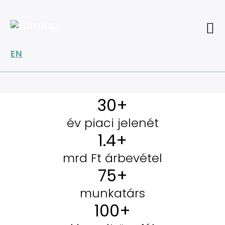
Ugrás
a
tartalomra
EN
30
+
év piaci jelenét
1.4
+
mrd Ft árbevétel
75
+
munkatárs
100
+