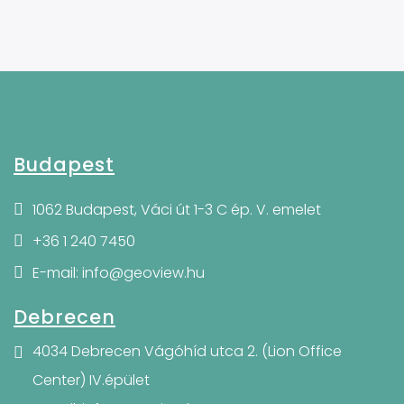
Budapest
1062 Budapest, Váci út 1-3 C ép. V. emelet
+36 1 240 7450
E-mail: info@geoview.hu
Debrecen
4034 Debrecen Vágóhíd utca 2. (Lion Office
Center) IV.épület