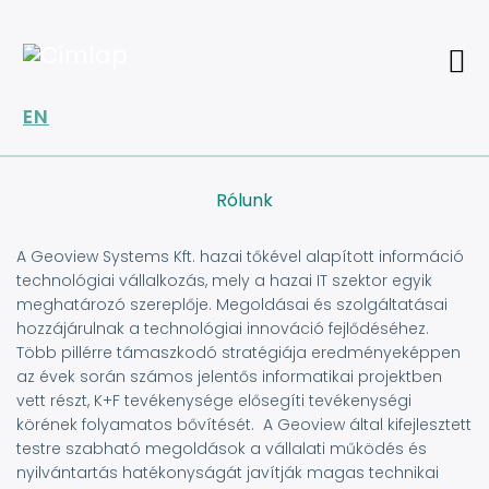
Ugrás
a
tartalomra
EN
Rólunk
A Geoview Systems Kft. hazai tőkével alapított információ
technológiai vállalkozás, mely a hazai IT szektor egyik
meghatározó szereplője. Megoldásai és szolgáltatásai
hozzájárulnak a technológiai innováció fejlődéséhez.
Több pillérre támaszkodó stratégiája eredményeképpen
az évek során számos jelentős informatikai projektben
vett részt, K+F tevékenysége elősegíti tevékenységi
körének folyamatos bővítését. A Geoview által kifejlesztett
testre szabható megoldások a vállalati működés és
nyilvántartás hatékonyságát javítják magas technikai