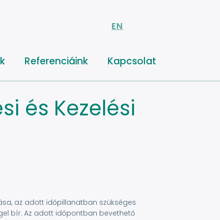
EN
k
Referenciáink
Kapcsolat
i és Kezelési
e
ása, az adott időpillanatban szükséges
el bír. Az adott időpontban bevethető