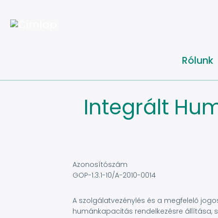
Ugrás
a
tartalomra
Rólunk
Integrált Hu
Azonosítószám
GOP-1.3.1-10/A-2010-0014
A szolgálatvezénylés és a megfelelő jogo
humánkapacitás rendelkezésre állítása, s