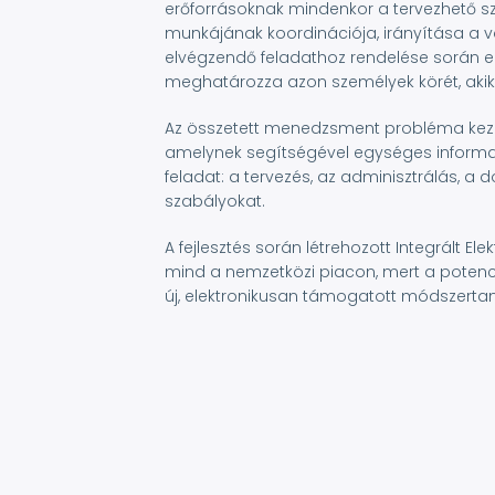
erőforrásoknak mindenkor a tervezhető sz
munkájának koordinációja, irányítása a 
elvégzendő feladathoz rendelése során e
meghatározza azon személyek körét, akik a
Az összetett menedzsment probléma kezel
amelynek segítségével egységes informa
feladat: a tervezés, az adminisztrálás, a 
szabályokat.
A fejlesztés során létrehozott Integrált 
mind a nemzetközi piacon, mert a potenci
új, elektronikusan támogatott módszertan