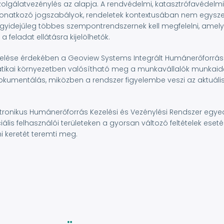
olgálatvezénylés az alapja. A rendvédelmi, katasztrófavédelmi
vonatkozó jogszabályok, rendeletek kontextusában nem egysze
gyidejűleg többes szempontrendszernek kell megfelelni, amely
 feladat ellátásra kijelölhetők.
ése érdekében a Geoview Systems Integrált Humánerőforrás Vez
tikai környezetben valósítható meg a munkavállalók munkai
dokumentálás, miközben a rendszer figyelembe veszi az aktuális 
Elektronikus Humánerőforrás Kezelési és Vezénylési Rendszer egy
ális felhasználói területeken a gyorsan változó feltételek es
i keretét teremti meg.