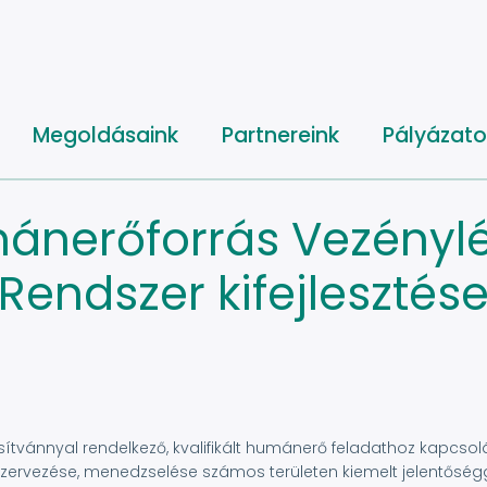
Megoldásaink
Partnereink
Pályázato
mánerőforrás Vezénylés
Rendszer kifejlesztés
sítvánnyal rendelkező, kvalifikált humánerő feladathoz kapcsol
zervezése, menedzselése számos területen kiemelt jelentőségg