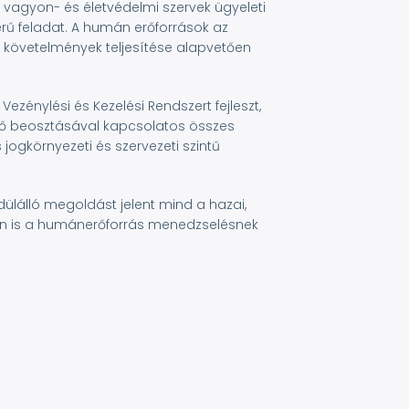
 vagyon- és életvédelmi szervek ügyeleti
rű feladat. A humán erőforrások az
 követelmények teljesítése alapvetően
énylési és Kezelési Rendszert fejleszt,
dő beosztásával kapcsolatos összes
jogkörnyezeti és szervezeti szintű
edülálló megoldást jelent mind a hazai,
etén is a humánerőforrás menedzselésnek