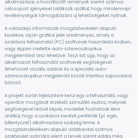
alkalmazásai, a hozzáfűzött remények szerint számos
célcsoport igényeivel találkozik azáltal, hogy mindennapi
tevékenységük támogatására új lehetőségeket nyitnak.
A valósidejű információk mozgásbevitelen alapuló
kezelése, olyan grafikai jelet eredményez, amely a
szokásos felhasználói (PC) szoftverek használata közben,
vagy éppen mellette auto-sztereoszkopikus
megjelenítést tesz lehetővé. Teszi ezt úgy, hogy az
alkalmazott felhasználói szoftverek segítségével
létrehozott vizuális adatok és a speciális auto-
sztereoszkopikus megjelenítő között interfész kapcsolatot
biztosít.
A projekt során fejlesztésre kerül egy a felhasználó, vagy
operátor mozgását érzékelő szimuláló eszköz, melynek
segítségével térbeli képek, modellek hozhatóak létre
anélkül, hogy a szokásos beviteli perifériák (pl. egér,
billentyűzet) alkalmazásra szükség lenne. A
mozgásérzékelésen alapuló adatbevitel számos
szakterület számára jelent a tervek szerint eddig még