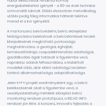
habár elkészítésük rendkívül komoly
energiabefektetést igényelt - a 80-as évek technikai
színvonalát tükrözik. Előbbi elsősorban metodikailag,
utóbbi pedig főleg informatikai hátterét tekintve
marad el a kor igényeitől.
A mai korszerű belvízvédelmi, belvíz előrejelzési
feldolgozásba beletartozik a belvízelöntések területi
kiterjedésének megbízható pontosságú
meghatározása; a geológiai, éghajlati,
természetföldrajzi, csapadékintenzitási adottságok,
gazdálkodási ágak hatásait is figyelembe vevő,
naprakész adatok felhasználása, a kialakított
modellek több, akár eltérő adottságú területen
történő alkalmazhatósága, adaptálhatósága.
Jelen K+F+I projekt eredményeként egy, a belvíz
keletkezésének okait is figyelembe vevő, a
veszélyeztetettség mértékét előrejelző belvíz
monitoring rendszer prototípusa, a BELVIZ-INFO
rendszer jön létre. A korszerű, innovatív fejlesztés a