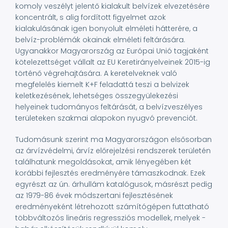
komoly veszélyt jelentő kialakult belvízek elvezetésére
koncentrált, s alig fordított figyelmet azok
kialakulásának igen bonyolult elméleti hátterére, a
belvíz-problémák okainak elméleti feltárására.
Ugyanakkor Magyarország az Európai Unió tagjaként
kötelezettséget vállalt az EU Keretirányelveinek 2015-ig
történő végrehajtására. A keretelveknek való
megfelelés kiemelt K+F feladattá teszi a belvizek
keletkezésének, lehetséges összegyülekezési
helyeinek tudományos feltárását, a belvízveszélyes
területeken szakmai alapokon nyugvó prevenciót.
Tudomásunk szerint ma Magyarországon elsősorban
az árvízvédelmi, árvíz előrejelzési rendszerek területén
találhatunk megoldásokat, amik lényegében két
korábbi fejlesztés eredményére támaszkodnak. Ezek
egyrészt az ún. árhullám katalógusok, másrészt pedig
az 1979-86 évek módszertani fejlesztésének
eredményeként létrehozott számítógépen futtatható
többváltozós lineáris regressziós modellek, melyek -