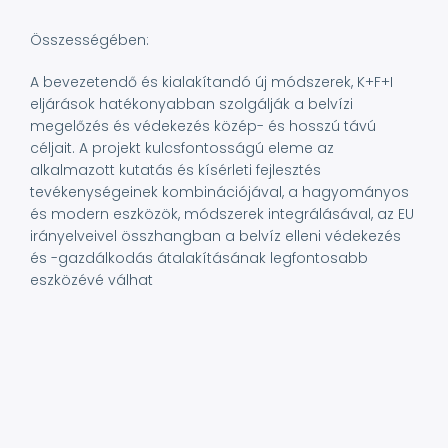
Összességében:
A bevezetendő és kialakítandó új módszerek, K+F+I
eljárások hatékonyabban szolgálják a belvízi
megelőzés és védekezés közép- és hosszú távú
céljait. A projekt kulcsfontosságú eleme az
alkalmazott kutatás és kísérleti fejlesztés
tevékenységeinek kombinációjával, a hagyományos
és modern eszközök, módszerek integrálásával, az EU
irányelveivel összhangban a belvíz elleni védekezés
és -gazdálkodás átalakításának legfontosabb
eszközévé válhat