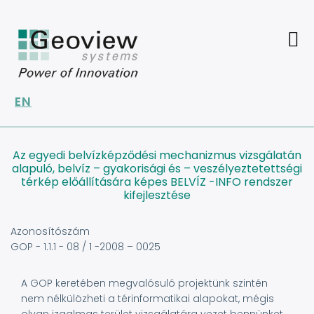
Ugrás
a
tartalomra
EN
Az egyedi belvízképződési mechanizmus vizsgálatán
alapuló, belvíz – gyakorisági és – veszélyeztetettségi
térkép előállítására képes BELVÍZ -INFO rendszer
kifejlesztése
Azonosítószám
GOP - 1.1.1 - 08 / 1 -2008 – 0025
A GOP keretében megvalósuló projektünk szintén
nem nélkülözheti a térinformatikai alapokat, mégis