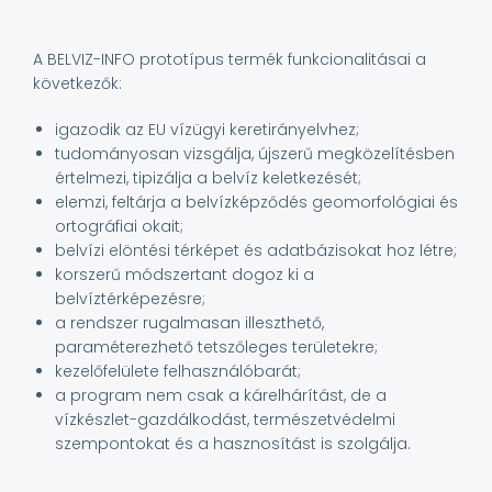
A BELVIZ-INFO prototípus termék funkcionalitásai a
következők:
igazodik az EU vízügyi keretirányelvhez;
tudományosan vizsgálja, újszerű megközelítésben
értelmezi, tipizálja a belvíz keletkezését;
elemzi, feltárja a belvízképződés geomorfológiai és
ortográfiai okait;
belvízi elöntési térképet és adatbázisokat hoz létre;
korszerű módszertant dogoz ki a
belvíztérképezésre;
a rendszer rugalmasan illeszthető,
paraméterezhető tetszőleges területekre;
kezelőfelülete felhasználóbarát;
a program nem csak a kárelhárítást, de a
vízkészlet-gazdálkodást, természetvédelmi
szempontokat és a hasznosítást is szolgálja.