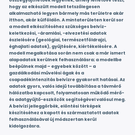
összegyűjthetőek legyenek, amely lehetővé teszi,
hogy az elkészült modell tetszőlegesen
alkalmazható legyen bármely más területre akár
itthon, akár külföldön. A mintaterületen kerül sor
a modell elkészítéséhez szükséges belvíz-
keletkezési, -áramlási, -elvezetési adatok
észlelésére (geológiai, természetföldrajzi,
éghajlati adatok), gyűjtésére, kiértékelésére. A
modell megalkotása során nem csak a már ismert
alapadatok kerülnek felhasználásra; a modellbe
beépülnek majd – egyebek között – a
gazdálkodási művelési ágak és a
csapadékintenzitás belvízre gyakorolt hatásai. Az
adatok gyors, valós idejű továbbítása a távmérő
hálózatba kapcsolt, folyamatosan működő mérő-
és adatgyűjtő-eszközök segítségével valósul meg.
A belvízi jelleggörbék, elöntési térképek
készítéséhez a kapott és származtatott adatok
felhasználásával új módszertan kerül
kidolgozásra.