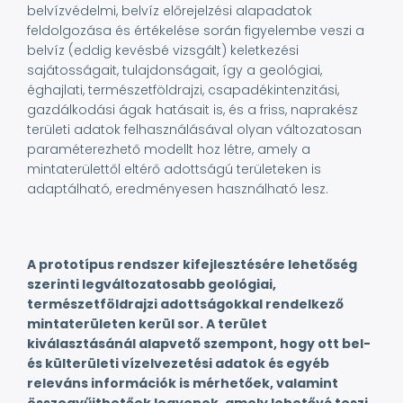
belvízvédelmi, belvíz előrejelzési alapadatok
feldolgozása és értékelése során figyelembe veszi a
belvíz (eddig kevésbé vizsgált) keletkezési
sajátosságait, tulajdonságait, így a geológiai,
éghajlati, természetföldrajzi, csapadékintenzitási,
gazdálkodási ágak hatásait is, és a friss, naprakész
területi adatok felhasználásával olyan változatosan
paraméterezhető modellt hoz létre, amely a
mintaterülettől eltérő adottságú területeken is
adaptálható, eredményesen használható lesz.
A prototípus rendszer kifejlesztésére lehetőség
szerinti legváltozatosabb geológiai,
természetföldrajzi adottságokkal rendelkező
mintaterületen kerül sor. A terület
kiválasztásánál alapvető szempont, hogy ott bel-
és külterületi vízelvezetési adatok és egyéb
releváns információk is mérhetőek, valamint