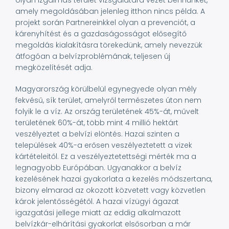
olyan izgalmas terület vizsgálatára vezet bennünket,
amely megoldásában jelenleg itthon nincs példa. A
projekt során Partnereinkkel olyan a prevenciót, a
kárenyhítést és a gazdaságosságot elősegítő
megoldás kialakításra törekedünk, amely nevezzük
átfogóan a belvízproblémának, teljesen új
megközelítését adja.
Magyarország körülbelül egynegyede olyan mély
fekvésű, sík terület, amelyről természetes úton nem
folyik le a víz. Az ország területének 45%-át, művelt
területének 60%-át, több mint 4 millió hektárt
veszélyeztet a belvízi elöntés. Hazai szinten a
települések 40%-a erősen veszélyeztetett a vizek
kártételeitől. Ez a veszélyeztetettségi mérték ma a
legnagyobb Európában. Ugyanakkor a belvíz
kezelésének hazai gyakorlata a kezelés módszertana,
bizony elmarad az okozott közvetett vagy közvetlen
károk jelentősségétől. A hazai vízügyi ágazat
igazgatási jellege miatt az eddig alkalmazott
belvízkár-elhárítási gyakorlat elsősorban a már