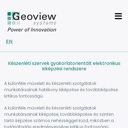
Ugrás
a
tartalomra
EN
Készenléti szervek gyakorlatorientált elektronikus
kiképzési rendszere
A különféle műveleti és készenléti szolgálatok
munkatársainak hatékony kiképzése és továbbképzése
kritikus fontosságú.
A különféle műveleti és készenléti szolgálatok
munkatársainak kiképzése, továbbképzése és szinten
tartó képzése számos nehézséggel küzd, miközben a
tudásátadás eredményessége kritikus fontosságú.