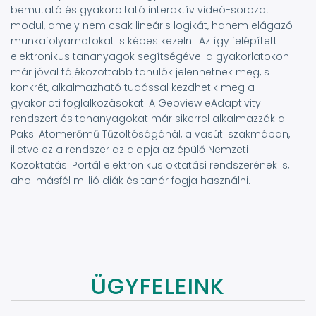
bemutató és gyakoroltató interaktív videó-sorozat
modul, amely nem csak lineáris logikát, hanem elágazó
munkafolyamatokat is képes kezelni. Az így felépített
elektronikus tananyagok segítségével a gyakorlatokon
már jóval tájékozottabb tanulók jelenhetnek meg, s
konkrét, alkalmazható tudással kezdhetik meg a
gyakorlati foglalkozásokat. A Geoview eAdaptivity
rendszert és tananyagokat már sikerrel alkalmazzák a
Paksi Atomerőmű Tűzoltóságánál, a vasúti szakmában,
illetve ez a rendszer az alapja az épülő Nemzeti
Közoktatási Portál elektronikus oktatási rendszerének is,
ahol másfél millió diák és tanár fogja használni.
ÜGYFELEINK