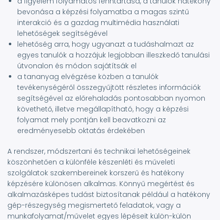
a figyelem folyamatos fenntartása, a tanulók hatékony
bevonása a képzési folyamatba a magas szintű
interakció és a gazdag multimédia használati
lehetőségek segítségével
lehetőség arra, hogy ugyanazt a tudáshalmazt az
egyes tanulók a hozzájuk legjobban illeszkedő tanulási
útvonalon és módon sajátítsák el
a tananyag elvégzése közben a tanulók
tevékenységéről összegyűjtött részletes információk
segítségével az előrehaladás pontosabban nyomon
követhető, illetve megállapítható, hogy a képzési
folyamat mely pontján kell beavatkozni az
eredményesebb oktatás érdekében
A rendszer, módszertani és technikai lehetőségeinek
köszönhetően a különféle készenléti és műveleti
szolgálatok szakembereinek korszerű és hatékony
képzésére különösen alkalmas. Könnyű megértést és
alkalmazásképes tudást biztosítanak például a hatékony
gép-részegység megismertető feladatok, vagy a
munkafolyamat/művelet egyes lépéseit külön-külön