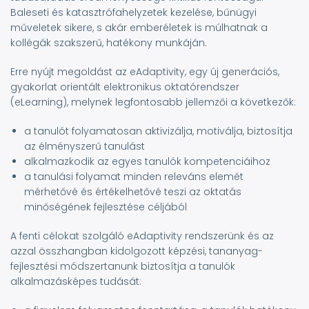
Baleseti és katasztrófahelyzetek kezelése, bűnügyi
műveletek sikere, s akár emberéletek is múlhatnak a
kollégák szakszerű, hatékony munkáján.
Erre nyújt megoldást az eAdaptivity, egy új generációs,
gyakorlat orientált elektronikus oktatórendszer
(eLearning), melynek legfontosabb jellemzői a következők:
a tanulót folyamatosan aktivizálja, motiválja, biztosítja
az élményszerű tanulást
alkalmazkodik az egyes tanulók kompetenciáihoz
a tanulási folyamat minden releváns elemét
mérhetővé és értékelhetővé teszi az oktatás
minőségének fejlesztése céljából
A fenti célokat szolgáló eAdaptivity rendszerünk és az
azzal összhangban kidolgozott képzési, tananyag-
fejlesztési módszertanunk biztosítja a tanulók
alkalmazásképes tudását: