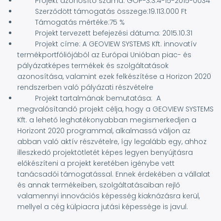
Projekt azonosító száma: GOP-3.3.4-15-2015-0034
Szerződött támogatás összege:19.113.000 Ft
Támogatás mértéke:75 %
Projekt tervezett befejezési dátuma: 2015.10.31
Projekt címe: A GEOVIEW SYSTEMS Kft. innovatív
termékportfóliójából az Európai Unióban piac- és
pályázatképes termékek és szolgáltatások
azonosítása, valamint ezek felkészítése a Horizon 2020
rendszerben való pályázati részvételre
Projekt tartalmának bemutatása: A
megvalósítandó projekt célja, hogy a GEOVIEW SYSTEMS
Kft. a lehető leghatékonyabban megismerkedjen a
Horizont 2020 programmal, alkalmassá váljon az
abban való aktív részvételre, így legalább egy, ahhoz
illeszkedő projektötletét képes legyen benyújtásra
előkészíteni a projekt keretében igénybe vett
tanácsadói támogatással. Ennek érdekében a vállalat
és annak termékeiben, szolgáltatásaiban rejlő
valamennyi innovációs képesség kiaknázásra kerül,
mellyel a cég külpiacra jutási képessége is javul.